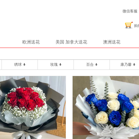
微信客服：2
购
欧洲送花
美国 加拿大送花
澳洲送花
绣球
玫瑰
百合
康乃馨