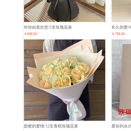
对你由衷欣赏/5支玫瑰花束
长久的爱/
￥698.00
￥798.00
甜蜜的爱情/12支香槟玫瑰花束
爱你到永久