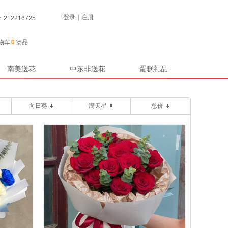
登录
|
注册
12216725
物车
0
物品
南美送花
中东非送花
蛋糕礼品
向日葵
满天星
总价