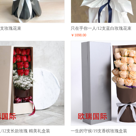
9支玫瑰花束
只在乎你一人/12支蓝白玫瑰花束
￥1098.00
/12支长款玫瑰 精美礼盒装
一生的守侯/19支香槟玫瑰盒装