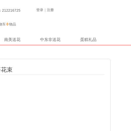
登录
|
注册
12216725
物车
0
物品
南美送花
中东非送花
蛋糕礼品
搭花束