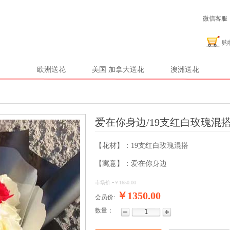
微信客服：2
购
欧洲送花
美国 加拿大送花
澳洲送花
爱在你身边/19支红白玫瑰混
【花材】：19支红白玫瑰混搭
【寓意】：爱在你身边
市场价:
￥
1650.00
￥1350.00
会员价:
数量：