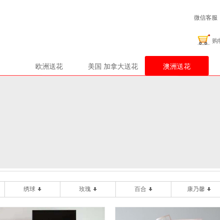
微信客服：2
购
欧洲送花
美国 加拿大送花
澳洲送花
绣球
玫瑰
百合
康乃馨