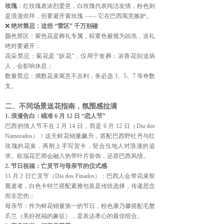
玫瑰
：红玫瑰表浓烈爱意，白玫瑰代表纯洁友情，粉色则
是浪漫崇拜，但要避开黄玫瑰 —— 它在巴西寓意嫉妒。
❌ 绝对禁忌：这些 “雷区” 千万别碰
颜色禁区：紫色花是葬礼专属，棕黄色被视为凶兆，送礼
绝对要避开；
花朵禁忌：菊花是 “妖花”，仅用于丧葬；浓香花别送病
人，会影响休息；
数量禁忌：偶数花束寓意不吉利，务必选 3、5、7 等奇数
支。
二、不同场景送花指南，氛围感拉满
1. 浪漫告白：瞄准 6 月 12 日 “恋人节”
巴西的情人节不在 2 月 14 日，而是 6 月 12 日（Dia dos 
Namorados）！这天鲜花销量飙升，搭配巴西野牡丹与红
玫瑰的花束，再附上手写贺卡，契合当地人对浪漫的追
求。欧瑞花艺师会融入热带叶片装饰，还原巴西风情。
2. 节日祝福：亡灵节与母亲节的仪式感
11 月 2 日亡灵节（Dia dos Finados）：巴西人会带花束祭
奠逝者，白色卡特兰搭配素雅包装是传统选择，传递思念
而非悲伤；
母亲节：作为鲜花销量第一的节日，粉色康乃馨搭配毛蟹
爪兰（美好祝福的象征），是表达孝心的最佳组合。