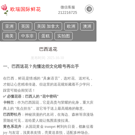
微信客服
欧瑞国际鲜花
212216725
亚洲
英国
美国 加拿大
欧洲
澳洲
南美
中东非
蛋糕
实拍图
巴西送花
发布时间:
2025-10-10
一、巴西送花？先懂这些文化暗号再出手
在巴西，鲜花是情感的 “具象语言”，选对花、送对礼，
才能让心意精准传递。但这里的送花规矩藏着不少学问，
踩雷可能会闹笑话！
✅ 必懂花语：巴西人的 “花中密码”
卡特兰
：作为巴西国花，它是高贵与荣耀的化身，重大庆
典上的 “焦点担当”，送它等于送上最高规格的敬意。
巴西野牡丹
：神秘浪漫的代名词，在海边、森林等浪漫场
景随处可见，送给爱人能让氛围直接拉满。
黄色系花卉
：从国花黄金 trumpet 树到向日葵，都象征着
joy 与友谊，浅黄表友情，亮黄送喜悦，适配多种场合。