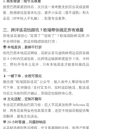
3. 商务致谢：细节见尊重
接受巴西家庭招待后，次日送一束奇数支的百合花或波斯
菊，附感谢信是基本礼仪。避开小朵花（显不成熟）和大
朵花（对年轻人不礼貌），彰显专业素养。
三、跨洋送花怕踩坑？欧瑞帮你搞定所有难题
异地送花最担心 “花蔫了”“送错了”？欧瑞国际鲜花用 20 
年全球经验，把这些顾虑统统打消：
🌍 本地直供，新鲜不打折
依托巴西本地花店网络，花材从亚马逊雨林周边花田采摘
后 4 小时内完成包装，比跨境运输新鲜度提升 3 倍。卡特
兰、野牡丹等本土花卉，只有本地渠道才能拿到最优品
质。
📱 一键下单，全程可视化
微信搜 “欧瑞国际送花” 公众号，输入收件人葡语地址即
可下单，支持微信 / 支付宝支付。实时追踪物流，配送成
功后立马收到照片确认，异国恋也能秒传心意。
🎨 文化适配，定制不翻车
专业花艺师熟知巴西习俗：恋人节花束加热带 heliconia 花
材，商务花束用金色包装显庄重，连贺卡祝福语都提供葡
语翻译，避免文化误会。
💬 24 小时客服，问题秒响应
从花材选择到售后维权，中文客服随时在线。有用户曾紧