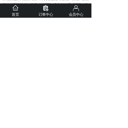
急修改配送地址，欧瑞本地团队 15 分钟内完成调整，确
保鲜花准时送达。
首页
订单中心
会员中心
四、粉丝真实故事：一束花的跨洋魔力
“和巴西男友异地恋 3 年，上次他生日我用欧瑞送了向日
葵花束。视频里他抱着花说，这束带着阳光味道的花，比
任何礼物都让他想家。”—— 来自上海的李女士
正如巴西人说：“Flor é a língua do coração”（花是心灵的语
言）。无论你想传递爱意、表达感谢，还是寄托思念，欧
瑞都能让这束承载心意的鲜花，跨越山海准时抵达。
👉 点击公众号菜单栏【巴西送花】，立即定制专属花
束，让距离败给浪漫～
上一篇：
香港送花不踩雷！欧瑞......
下一篇：
南半球的花礼密码：澳......
送花须知
如何下单
配送范围
品牌介绍