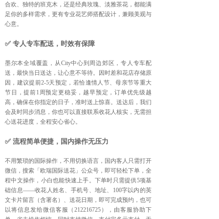
合欢、独特的班克木，还是经典玫瑰、淡雅茶花，都能满
足你的多样需求，更有专业花艺师搭配设计，兼顾美观与
心意。
✅ 专人专车配送，时效有保障
墨尔本全域覆盖，从City中心到周边郊区，专人专车配
送，最快当日送达，让心意不等待。因时差和花店存储原
因，建议提前2-5天预定，若恰逢情人节、母亲节等重大
节日，提前1周预定更稳妥，越早预定，订单优先级越
高，确保在你指定的日子，准时送上惊喜。送达后，我们
会及时同步消息，你也可以直接联系收花人核实，无需担
心送花进度，全程安心省心。
✅ 流程简单便捷，国内操作无压力
不用繁琐的国际操作，不用切换语言，国内客人只需打开
微信，搜索「欧瑞国际送花」公众号，即可轻松下单，全
程中文操作，小白也能快速上手。下单时只需提供5项基
础信息——收花人姓名、手机号、地址、100字以内的英
文卡片留言（含署名）、送花日期，即可完成预约，也可
以将信息发给微信客服（212216725），由客服协助下