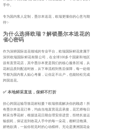
手中。
专为国内客人定制，墨尔本送花，欧瑞更懂你的心意与期
待✨
为什么选择欧瑞？解锁墨尔本送花的
省心密码
作为深耕国际送花领域的专业平台，欧瑞国际鲜花隶属于
深圳欧瑞国际鲜花有限公司，在全球100多个国家和地区
设有直营花店，其中墨尔本更是我们的核心服务区域，从
花材品质到配送时效，从下单流程到售后保障，每一处细
节都为国内客人贴心考量，让你足不出户，也能轻松完成
跨国送花。
✅ 本地鲜采直送，保鲜不打折
担心跨国运输导致花材枯萎？欧瑞彻底解决你的顾虑！所
有墨尔本送花订单，均由当地直营花店承接，花艺师每日
鲜采当季花材，根据送花日期合理安排进货，拒绝长途运
输损耗，保证送到收花人手中的每一朵花，都鲜活饱满、
娇艳欲滴，一如你初见时的心动模样。无论是澳洲国花金