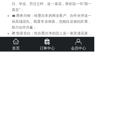
日、毕业、乔迁之时，送一束花，替你说一句“我一
直在”；
💼 商务问候：给墨尔本的商业客户、合作伙伴送一
份高端花礼，既显专业体面，也能拉近彼此距离，
助力合作共赢；
🎁 惊喜告白：给在墨尔本的恋人送一束浪漫花束，
跨越山海的爱意，藏在每一片花瓣里，仪式感拉
满。
首页
订单中心
会员中心
有人说，鲜花是跨越距离的语言，而欧瑞，是这份语言的
传递者。我们深知，每一束花的背后，都是国内客人对墨
尔本亲友的深情牵挂，每一次下单，都是一份沉甸甸的信
任。
不必再为跨国送花烦恼，不必再让心意被距离阻隔。欧瑞
国际鲜花，以专业的服务、新鲜的花材、便捷的流程，让
国内的你，轻松给墨尔本的TA送上一份惊喜与温暖。
👉 即刻行动：微信搜索「欧瑞国际送花」公众号，点击
下单，选择墨尔本专线，挑选心仪花束，填写收花信息，
剩下的，交给我们就好。
从国内到墨尔本，从牵挂到抵达，欧瑞与你一起，让每一
份心意，都不被辜负；让每一束鲜花，都成为跨越山海的
温暖约定。