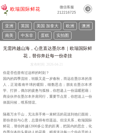
微信客服
欧瑞国际鲜花
212216725
亚洲
英国
美国 加拿大
欧洲
澳洲
南美
中东非
蛋糕
实拍图
无需跨越山海，心意直达墨尔本｜欧瑞国际鲜
花，替你奔赴每一份牵挂
发布时间:
2026-04-21
你是否也曾有过这样的时刻？
国内的四季流转，转眼又是一岁春秋，而远在墨尔本的亲
人，正迎着南半球的暖阳，细数思念；朋友在墨尔本求
学、打拼，偶尔的疲惫与孤独，你想递上一份温暖慰藉；
商业伙伴在墨尔本并肩同行，重要节点里，你想送上一份
体面问候，维系情谊。
隔着万水千山，无法亲手将一束鲜活的花送到他们面前，
那份牵挂与心意，总显得有些遥远。但没关系，欧瑞国际
鲜花，替你跨越12000多公里的距离，把国内的思念，化
作墨尔本街头最动人的花香，精准送达每一个你在乎的人