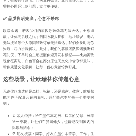
单，省去操作烦恼。同时支持微信、支付宝多元支付，无
需担心国际汇款问题，支付更便捷。
✅ 品质售后兜底，心意不缺席
欧瑞承诺，若因我们的原因导致鲜花无法送达，全额退
款，让你无后顾之忧；若因收花人拒收、地址错误、电话
无法接通等个人原因导致订单无法送达，我们会及时与你
沟通，尽力协调解决。此外，我们的客服团队深谙澳洲鲜
花礼仪，下单时会主动提醒你避开花材禁忌——比如黄玫
瑰象征离别、白色百合在部分原住民文化中含哀悼意味，
帮你规避文化误解，让每一份心意都恰到好处。
这些场景，让欧瑞替你传递心意
无论你想表达的是牵挂、祝福，还是感谢、敬意，欧瑞都
能为你匹配最合适的花礼，适配墨尔本的每一个重要时
刻：
🌷 亲人牵挂：给在墨尔本定居、探亲的父母、长辈
送一束花，让他们在异国他乡，也能感受到国内的
温暖与惦念；
💐 朋友祝福：同学、好友在墨尔本留学、工作，生