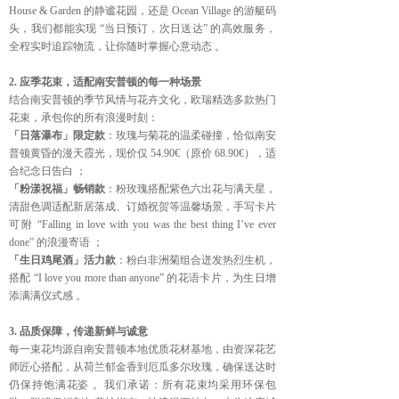
House & Garden 的静谧花园，还是 Ocean Village 的游艇码
头，我们都能实现 “当日预订，次日送达” 的高效服务，
全程实时追踪物流，让你随时掌握心意动态 。
2. 应季花束，适配南安普顿的每一种场景
结合南安普顿的季节风情与花卉文化，欧瑞精选多款热门
花束，承包你的所有浪漫时刻：
「日落瀑布」限定款
：玫瑰与菊花的温柔碰撞，恰似南安
普顿黄昏的漫天霞光，现价仅 54.90€（原价 68.90€），适
合纪念日告白 ；
「粉漾祝福」畅销款
：粉玫瑰搭配紫色六出花与满天星，
清甜色调适配新居落成、订婚祝贺等温馨场景，手写卡片
可附 “Falling in love with you was the best thing I’ve ever
done” 的浪漫寄语 ；
「生日鸡尾酒」活力款
：粉白非洲菊组合迸发热烈生机，
搭配 “I love you more than anyone” 的花语卡片，为生日增
添满满仪式感 。
3. 品质保障，传递新鲜与诚意
每一束花均源自南安普顿本地优质花材基地，由资深花艺
师匠心搭配，从荷兰郁金香到厄瓜多尔玫瑰，确保送达时
仍保持饱满花姿 。我们承诺：所有花束均采用环保包