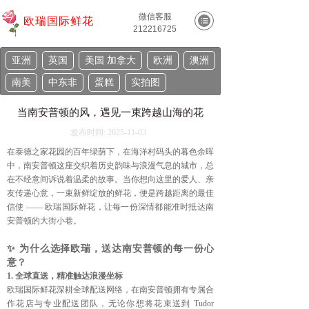
微信客服
欧瑞国际鲜花
212216725
亚洲
英国
美国 加拿大
欧洲
澳洲
南美
中东非
蛋糕
实拍图
当南安普顿的风，遇见一束跨越山海的花
发布时间:
2025-11-03
在泰德之家花园的百年绿荫下，在海洋村码头的暮色余晖
中，南安普顿这座交织着历史韵味与浪漫气息的城市，总
在不经意间诉说着温柔的故事。当你想向这里的爱人、亲
友传递心意，一束新鲜绽放的鲜花，便是跨越距离的最佳
信使 —— 欧瑞国际鲜花，让每一份深情都能准时抵达南
安普顿的大街小巷。
✨ 为什么选择欧瑞，送达南安普顿的每一份心
意？
1. 全球直送，精准触达浪漫坐标
欧瑞国际鲜花深耕全球配送网络，在南安普顿拥有专属合
作花店与专业配送团队，无论你想将花束送到 Tudor 