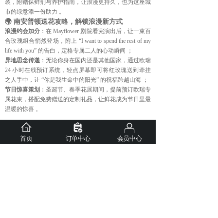
装，附赠保鲜剂与养护指南，让浪漫更持久，也为这座城
市的绿意添一份助力 。
🌍 南安普顿送花攻略，解锁浪漫新方式
浪漫约会加分
：在 Mayflower 剧院看完演出后，让一束百
合玫瑰组合悄然登场，附上 “I want to spend the rest of my
life with you” 的告白，定格专属二人的心动瞬间 ；
异地思念传递
：无论你身在国内还是其他国家，通过欧瑞
24 小时在线预订系统，轻点屏幕即可将红玫瑰送到牵挂
之人手中，让 “你是我生命中的阳光” 的祝福跨越山海 ；
节日惊喜策划
：圣诞节、春季花展期间，提前预订欧瑞专
属花束，搭配免费赠送的定制礼品，让鲜花成为节日里最
温暖的惊喜 。
💌 即刻下单，让爱盛开在南安普顿
首页
订单中心
会员中心
点击下方【国际送花--英国专区】，选择你心仪的花束款
式，填写收花人信息与祝福话语，欧瑞国际鲜花将以专业
的服务、新鲜的花材，为你传递每一份不可辜负的深情。
在南安普顿的历史街巷与滨海风光中，让鲜花成为情感的
摆渡人，连接你与在乎的人。欧瑞国际鲜花，不负每一份
期待，让浪漫在这座城市永续绽放～
上一篇：
当剑桥的晨雾，遇见远......