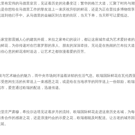
这里有宏伟的马德里皇宫，见证着历史的沧桑变迁；繁华的格兰大道，汇聚了时尚与潮
论是你想给在马德里工作的挚友送上一束庆祝升职的鲜花，还是为正在普拉多博物馆享
花送到他们手中。从马德里的金融区到古老的街区，当天下单，当天即可让爱抵达。
圣家堂那震撼人心的建筑外观，米拉之家奇幻的设计，都让这座城市成为艺术爱好者的
的鲜花，为你传递对在巴塞罗那的亲人、朋友的深深牵挂。无论是在热闹的兰布拉大道
着你心意的鲜花准时送达，让艺术之都弥漫着爱的芬芳。
了科技与艺术融合的魅力，而中央市场则洋溢着浓郁的生活气息。欧瑞国际鲜花在瓦伦西
享受悠闲生活的长辈送上一束感恩之花，或是给在当地求学的同学送上一份鼓励，欧瑞
城市，爱意通过欧瑞的配送，迅速传递。
教堂庄严肃穆，希拉尔达塔见证着岁月的流转。欧瑞国际鲜花走进这座历史名城，为每
商务合作的感谢之花，还是浪漫约会的示爱之花，欧瑞都能及时配送。让古老的城市因
蔓延。