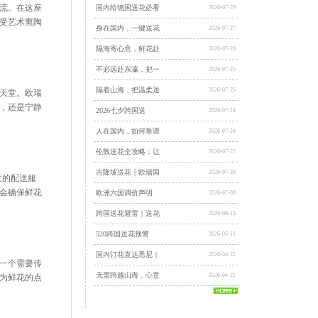
流。在这座
国内给德国送花必看
2026-07-29
受艺术熏陶
身在国内，一键送花
2026-07-27
隔海寄心意，鲜花赴
2026-07-26
不必远赴东瀛，把一
2026-07-25
隔着山海，把温柔送
2026-07-25
天堂。欧瑞
，还是宁静
2026七夕跨国送
2026-07-24
人在国内，如何靠谱
2026-07-24
伦敦送花全攻略：让
2026-07-22
吉隆坡送花｜欧瑞国
2026-07-20
亚的配送服
会确保鲜花
欧洲六国调价声明
2026-07-03
跨国送花避雷｜送花
2026-06-15
520跨国送花预警
2026-05-11
国内订花直达悉尼｜
2026-04-22
一个需要传
无需跨越山海，心意
2026-04-21
为鲜花的点