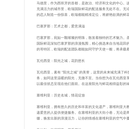
马德里，作为西班牙的首都，是政治、经济和文化的中心。
充满活力的城市里，欧瑞国际鲜花的配送服务无处不在。无
的恋人制造一份惊喜，欧瑞都能精准定位，将娇艳欲滴的鲜
巴塞罗那：艺术之都，爱意满溢
巴塞罗那，宛如一颗璀璨的明珠，散发着独特的艺术魅力。
国际鲜花深知巴塞罗那的浪漫氛围，精心挑选来自当地花田
的哥特区，欧瑞的配送团队都能如同守护天使一般，将承载
瓦伦西亚：阳光之城，花韵悠长
瓦伦西亚，素有 “阳光之城” 的美誉，这里的未来城充满
务，如同这里温暖的阳光，无微不至。当你想为在瓦伦西亚
以最佳状态呈现在他们面前。在这座阳光与鲜花相得益彰的
塞维利亚：历史名城，情花绽放
塞维利亚，拥有悠久的历史和丰富的文化遗产，塞维利亚大
递爱意的人提供便捷服务。在塞维利亚的大街小巷，无论是
缀，焕发出新的浪漫活力，让你的情感在塞维利亚的空气中