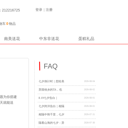
登录
|
注册
12216725
物车
0
物品
南美送花
中东非送花
蛋糕礼品
FAQ
七夕倒计时｜想给美
2026-08-04
异国他乡的TA，也
2026-08-02
愿为你搭建
8.19七夕告白｜
2026-08-01
天就能送
七夕跨洋告白｜相隔
2026-08-01
相隔中韩千里，七夕
2026-07-31
隔着山海的七夕：异
2026-07-30