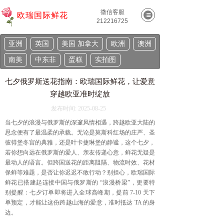
微信客服
欧瑞国际鲜花
212216725
亚洲
英国
美国 加拿大
欧洲
澳洲
南美
中东非
蛋糕
实拍图
七夕俄罗斯送花指南：欧瑞国际鲜花，让爱意
穿越欧亚准时绽放
发布时间:
2025-08-25
当七夕的浪漫与俄罗斯的深邃风情相遇，跨越欧亚大陆的
思念便有了最温柔的承载。无论是莫斯科红场的庄严、圣
彼得堡冬宫的典雅，还是叶卡捷琳堡的静谧，这个七夕，
若你想向远在俄罗斯的爱人、亲友传递心意，鲜花无疑是
最动人的语言。但跨国送花的距离阻隔、物流时效、花材
保鲜等难题，是否让你迟迟不敢行动？别担心，欧瑞国际
鲜花已搭建起连接中国与俄罗斯的 “浪漫桥梁”，更要特
别提醒：七夕订单即将进入全球高峰期，提前 7-10 天下
单预定，才能让这份跨越山海的爱意，准时抵达 TA 的身
边。