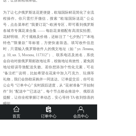
达，让惊喜精准降临。
为了让七夕俄罗斯送花更便捷，欧瑞国际鲜花简化了全流
程操作。你只需打开微信，搜索 “欧瑞国际送花” 公众
号，点击菜单栏 “我要订花”~欧洲专区，即可看到俄罗斯
各城市专属花束合集 —— 每款花束都配有高清实拍图、
花材明细、尺寸规格及价格，还标注了 “七夕热门”“本地
特色”“限量款” 等标签，方便快速筛选。填写收件信息
时，只需输入俄罗斯收件人的俄文地址（如 “ ул. Ленина,
д. 10, кв. 5, Москва, 117312”）、联系电话及姓名，系统
会自动对接俄罗斯邮政地址库，校验地址有效性，避免因
地址错误导致配送失败。若你想添加个性化元素，可在
“备注栏” 说明，比如希望在花束中加入巧克力、玩偶等
礼物，我们会协助采购并一同送达。订单提交后，你可在
公众号 “订单中心” 实时跟踪进度，从 “花材准备”“开始制
作” 到 “配送中”“已送达”，每个节点都会推送中、俄双语
提醒，让你全程掌握订单动态，安心等待 TA 收到惊喜的
瞬间。
除了情侣间的浪漫祝福，欧瑞国际鲜花也为俄罗斯的华人
首页
订单中心
会员中心
家庭、朋友间的七夕互动提供多样选择。适合送给闺蜜的
“向日葵 + 小雏菊” 花束，寓意 “愿你永远阳光快乐”；送
给长辈的 “康乃馨 + 百合” 组合，传递健康长寿的祝福；