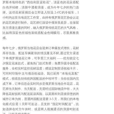
罗斯本地特色的 “西伯利亚蓝铃花”，淡蓝色的花朵搭配
白色洋桔梗，清新中透着浪漫，成为今年七夕的热门选
择。这些花材采摘后会立即送入恒温 2-4℃的冷链车，1
小时内运至当地花艺工作室，由持有俄罗斯花艺协会认证
的花艺师进行制作。花艺师们深谙中俄审美差异，在保留
东方浪漫元素的同时，融入俄罗斯传统花艺的大气风格，
比如用深蓝色丝绒包装纸搭配金色蝴蝶结，尽显典雅质
感。
每年七夕，俄罗斯当地花店会迎来订单爆发式增长，花材
库存告急、配送车辆紧张的情况屡见不鲜,通过官方渠道
下单俄罗斯送花订单，可享受三大福利 ——优先锁定七
夕限定花束款式，避免热门款式售罄；免费升级冷链配送
服务，全程实时监控花材温度；赠送定制双语祝福卡片，
可同时印制中文与俄语祝福语。我们采用 “本地化直配”
模式，彻底告别传统跨国配送的中转环节：当你在国内完
成下单，订单信息会实时同步至俄罗斯当地合作花店，花
艺师当天制作、当天配送，无需经过国际物流中转，大大
降低花材损耗与配送延误风险。以莫斯科到圣彼得堡的跨
城市订单为例，普通跨国配送需要 3-5 天，而我们的本地
化模式仅需 1 天即可送达，且支持 “指定时间配送”，比
如选择在对方午休时、或是两人视频通话的浪漫时刻送