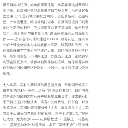
俄罗斯地域辽阔，城市间距离遥远，送花难度远超普通跨
国订单。欧瑞国际鲜花深耕俄罗斯市场 5 年，已构建起覆
盖全俄 12 个重点城市的配送网络，包括莫斯科、圣彼得
堡、叶卡捷琳堡、喀山等热门城市，甚至能送达西伯利亚
地区的新西伯利亚、克拉斯诺亚尔斯克等城市。这份配送
实力，源于我们与俄罗斯当地 20 余家资深花店的深度合
作 —— 所有合作花店均通过 ISO9001 服务认证，拥有专
业的冷链仓储设备与本地化配送团队。以莫斯科为例，合
作花店分布在市中心的特维尔大街、郊区的莫斯科州等区
域，能实现市区 3 小时内送达，郊区当天送达；圣彼得堡
则覆盖涅瓦大街、彼得格勒区等核心区域，确保鲜花从制
作到送达的时间严格控制在 4 小时内，最大程度减少花材
损耗。
七夕送花，花材的新鲜度与寓意是灵魂。欧瑞国际鲜花在
俄罗斯的花材供应链，堪称 “跨国保鲜典范”。我们与俄
罗斯远东地区的大型花卉种植基地直接合作，这里的花田
采用荷兰进口种植技术，培育出的红玫瑰、白百合、郁金
香等花材，花期比普通花材长 3-5 天。每天凌晨 3 点，花
农会手工采摘当季最新鲜的花材，其中七夕限定款 “皇家
红玫瑰” 尤为特别 —— 花瓣层数达 30 层以上，花茎粗
壮，搭配尤加利叶与满天星，象征 “深情不渝”；还有俄